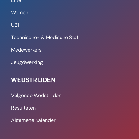
FT Antwerpen laat zich niet
verrassen door FS Aarschot,
Khalid Moussaoui is beslissend
met drie goals en één assist: “Ik
ben nog niet versleten”
Uiteindelijk trok de thuisploeg aan het langste
eind en won met ietwat overdreven 5-1 cijfers.
Khaled Moussaoui kroonde
LEES MEER
8 september 2025
09:41