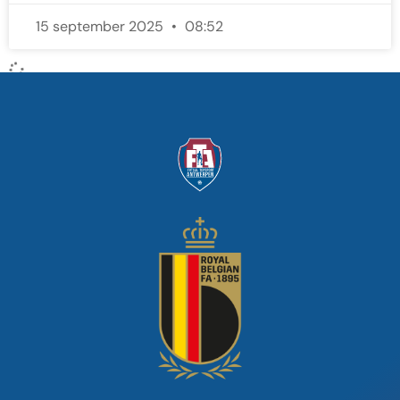
15 september 2025
08:52
Maak van futsal een olympische
sport”: waarom gaat er zo weinig
aandacht naar zaalvoetbal?