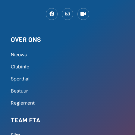
“Terwijl wij de meest beoefende indoorsport in
heel België zijn. Het is zo gemakkelijk om ermee te
beginnen:
LEES MEER
8 september 2025
09:59