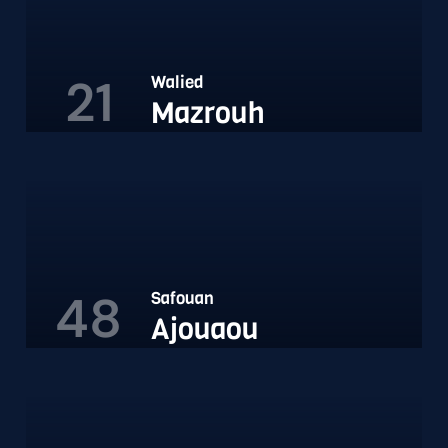
21
Walied
Mazrouh
48
Safouan
Ajouaou