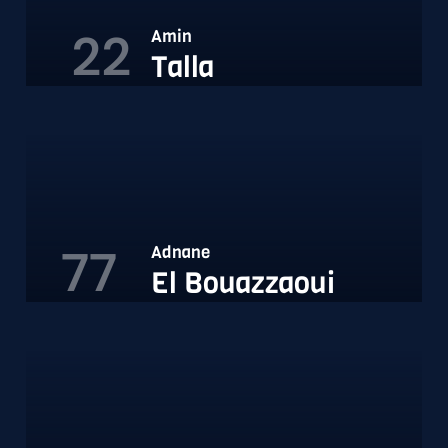
22
Amin
Talla
77
Adnane
El Bouazzaoui