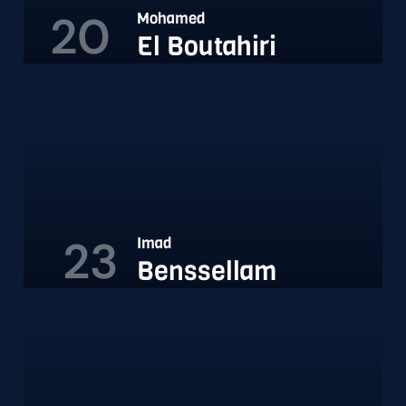
20
Mohamed
El Boutahiri
23
Imad
Benssellam