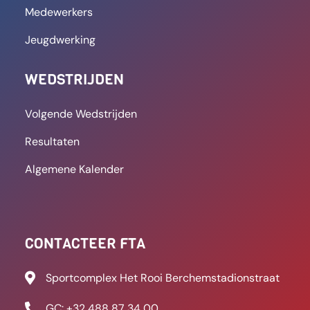
ben nog niet versleten”
Uiteindelijk trok de thuisploeg aan het langste
eind en won met ietwat overdreven 5-1 cijfers.
Khaled Moussaoui kroonde
LEES MEER
8 september 2025
09:41