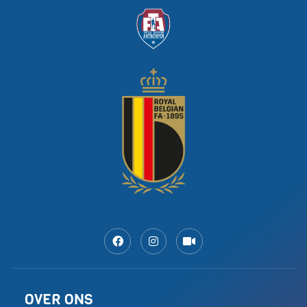
Maak van futsal een olympische
sport”: waarom gaat er zo weinig
aandacht naar zaalvoetbal?
“Terwijl wij de meest beoefende indoorsport in
heel België zijn. Het is zo gemakkelijk om ermee te
beginnen:
LEES MEER