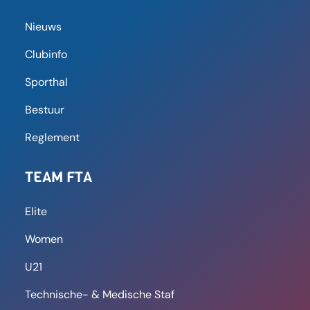
8 september 2025
09:59
FT Antwerpen laat zich niet
verrassen door FS Aarschot,
Khalid Moussaoui is beslissend
met drie goals en één assist: “Ik