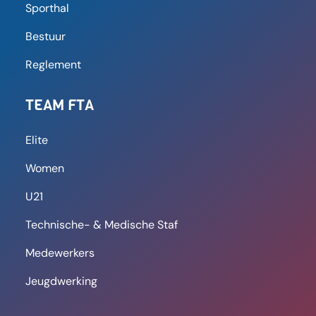
FT Antwerpen laat zich niet
verrassen door FS Aarschot,
Khalid Moussaoui is beslissend
met drie goals en één assist: “Ik
ben nog niet versleten”
Uiteindelijk trok de thuisploeg aan het langste
eind en won met ietwat overdreven 5-1 cijfers.