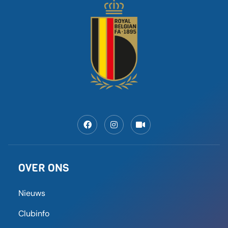
Maak van futsal een olympische
sport”: waarom gaat er zo weinig
aandacht naar zaalvoetbal?
“Terwijl wij de meest beoefende indoorsport in
heel België zijn. Het is zo gemakkelijk om ermee te
beginnen:
LEES MEER
8 september 2025
09:59