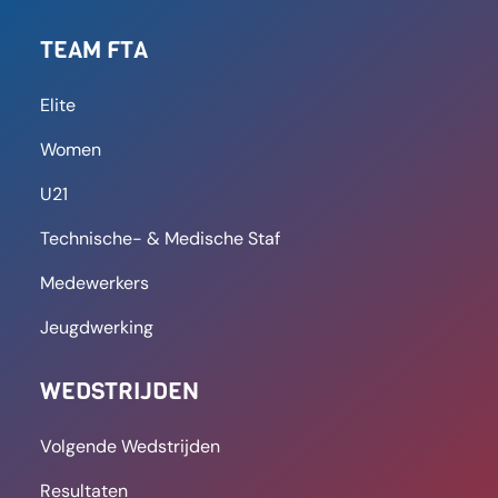
FT Antwerpen laat zich niet
verrassen door FS Aarschot,
Khalid Moussaoui is beslissend
met drie goals en één assist: “Ik
ben nog niet versleten”
Uiteindelijk trok de thuisploeg aan het langste
eind en won met ietwat overdreven 5-1 cijfers.
Khaled Moussaoui kroonde
LEES MEER