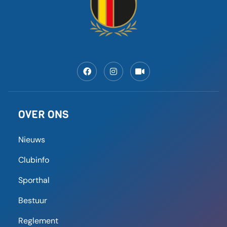
Maak van futsal een olympische
sport”: waarom gaat er zo weinig
aandacht naar zaalvoetbal?
“Terwijl wij de meest beoefende indoorsport in
heel België zijn. Het is zo gemakkelijk om ermee te
beginnen:
LEES MEER
8 september 2025
09:59