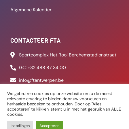
8 september 2025
09:41
We gebruiken cookies op onze website om u de meest
Vrouwen van FT Antwerpen
relevante ervaring te bieden door uw voorkeuren en
herhaalde bezoeken te onthouden. Door op "Alles
pakken opnieuw de titel:
accepteren" te klikken, stemt u in met het gebruik van ALLE
“Kampioen spelen is altijd leuk”
cookies.
Instellingen
Accepteren