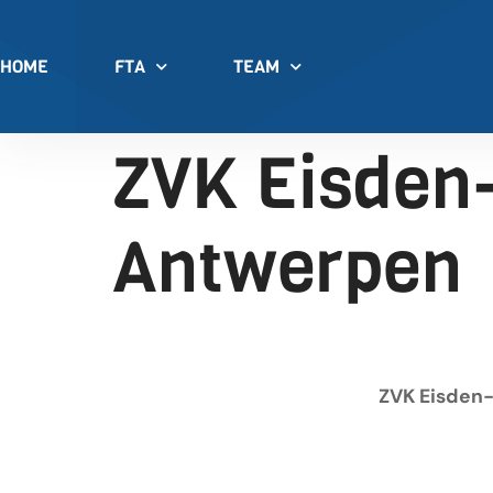
HOME
FTA
TEAM
ZVK Eisden-
Antwerpen
ZVK Eisden