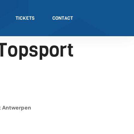
TICKETS
CONTACT
 Topsport
t Antwerpen